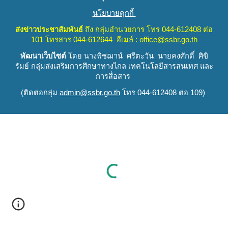
นโยบายคุกกี้
ส่งข่าวประชาสัมพันธ์
ถึง
กลุ่มอำนวยการ
โทร 044-612408 ต่อ
101 โทรสาร 044-612644 อีเมล์ :
office@ssbr.go.th
พัฒนาเว็บไซต์
โดย นางพิชฌาน์ ศรีตะวัน นายคงศักดิ์ ศิขิ
รัมย์
กลุ่มส่งเสริมการศึกษาทางไกล เทคโนโลยีสารสนเทศ และ
การสื่อสาร
(
ติดต่อกลุ่ม
admin@ssbr.go.th
โทร 044-612408 ต่อ 109)