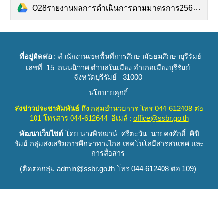
O28รายงานผลการดำเนินการตามมาตรการ2567.pdf
ที่อยู่ติดต่อ
: สำนักงานเขตพื้นที่การศึกษามัธยมศึกษาบุรีรัมย์
เลขที่ 15 ถนนนิวาศ ตำบลในเมือง อำเภอเมืองบุรีรัมย์
จังหวัดบุรีรัมย์ 31000
นโยบายคุกกี้
ส่งข่าวประชาสัมพันธ์
ถึง
กลุ่มอำนวยการ
โทร 044-612408 ต่อ
101 โทรสาร 044-612644 อีเมล์ :
office@ssbr.go.th
พัฒนาเว็บไซต์
โดย นางพิชฌาน์ ศรีตะวัน นายคงศักดิ์ ศิขิ
รัมย์
กลุ่มส่งเสริมการศึกษาทางไกล เทคโนโลยีสารสนเทศ และ
การสื่อสาร
(
ติดต่อกลุ่ม
admin@ssbr.go.th
โทร 044-612408 ต่อ 109)