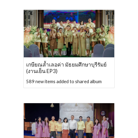
เกษียณล้ำเลอค่า มัธยมศึกษาบุรีรัมย์
(งานเย็น EP3)
589 new items added to shared album