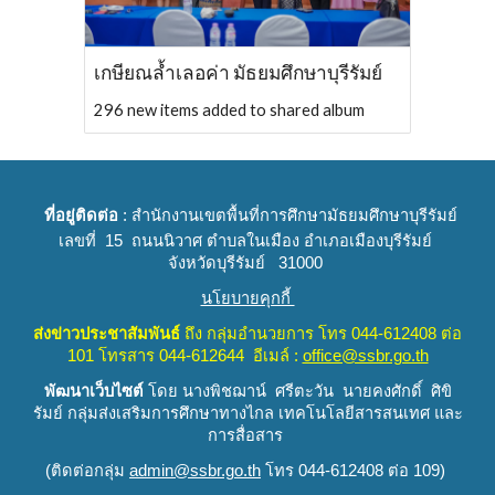
เกษียณล้ำเลอค่า มัธยมศึกษาบุรีรัมย์
296 new items added to shared album
ที่อยู่ติดต่อ
: สำนักงานเขตพื้นที่การศึกษามัธยมศึกษาบุรีรัมย์
เลขที่ 15 ถนนนิวาศ ตำบลในเมือง อำเภอเมืองบุรีรัมย์
จังหวัดบุรีรัมย์ 31000
นโยบายคุกกี้
ส่งข่าวประชาสัมพันธ์
ถึง
กลุ่มอำนวยการ
โทร 044-612408 ต่อ
101 โทรสาร 044-612644 อีเมล์ :
office@ssbr.go.th
พัฒนาเว็บไซต์
โดย นางพิชฌาน์ ศรีตะวัน นายคงศักดิ์ ศิขิ
รัมย์
กลุ่มส่งเสริมการศึกษาทางไกล เทคโนโลยีสารสนเทศ และ
การสื่อสาร
(
ติดต่อกลุ่ม
admin@ssbr.go.th
โทร 044-612408 ต่อ 109)