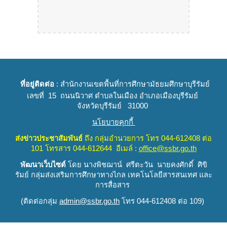
ที่อยู่ติดต่อ
: สำนักงานเขตพื้นที่การศึกษามัธยมศึกษาบุรีรัมย์
เลขที่ 15 ถนนนิวาศ ตำบลในเมือง อำเภอเมืองบุรีรัมย์
จังหวัดบุรีรัมย์ 31000
นโยบายคุกกี้
ส่งข่าวประชาสัมพันธ์
ถึง
กลุ่มอำนวยการ
โทร 044-612408 ต่อ
101 โทรสาร 044-612644 อีเมล์ :
office@ssbr.go.th
พัฒนาเว็บไซต์
โดย นางพิชฌาน์ ศรีตะวัน นายคงศักดิ์ ศิขิ
รัมย์
กลุ่มส่งเสริมการศึกษาทางไกล เทคโนโลยีสารสนเทศ และ
การสื่อสาร
(
ติดต่อกลุ่ม
admin@ssbr.go.th
โทร 044-612408 ต่อ 109)