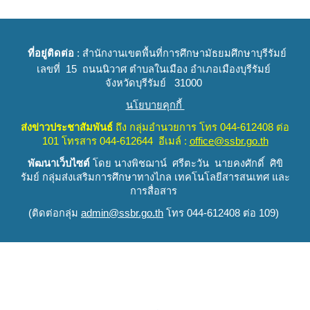
ที่อยู่ติดต่อ
: สำนักงานเขตพื้นที่การศึกษามัธยมศึกษาบุรีรัมย์
เลขที่ 15 ถนนนิวาศ ตำบลในเมือง อำเภอเมืองบุรีรัมย์
จังหวัดบุรีรัมย์ 31000
นโยบายคุกกี้
ส่งข่าวประชาสัมพันธ์
ถึง
กลุ่มอำนวยการ
โทร 044-612408 ต่อ
101 โทรสาร 044-612644 อีเมล์ :
office@ssbr.go.th
พัฒนาเว็บไซต์
โดย นางพิชฌาน์ ศรีตะวัน นายคงศักดิ์ ศิขิ
รัมย์
กลุ่มส่งเสริมการศึกษาทางไกล เทคโนโลยีสารสนเทศ และ
การสื่อสาร
(
ติดต่อกลุ่ม
admin@ssbr.go.th
โทร 044-612408 ต่อ 109)