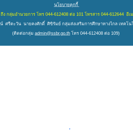
นโยบายคุกกี้
ถึง
กลุ่มอำนวยการ
โทร 044-612408 ต่อ 101 โทรสาร 044-612644 อีเม
 ศรีตะวัน นายคงศักดิ์ ศิขิรัมย์
กลุ่มส่งเสริมการศึกษาทางไกล เทคโ
(
ติดต่อกลุ่ม
admin@ssbr.go.th
โทร 044-612408 ต่อ 109)