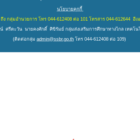
นโยบายคุกกี้
ถึง
กลุ่มอำนวยการ
โทร 044-612408 ต่อ 101 โทรสาร 044-612644 อีเม
 ศรีตะวัน นายคงศักดิ์ ศิขิรัมย์
กลุ่มส่งเสริมการศึกษาทางไกล เทคโ
(
ติดต่อกลุ่ม
admin@ssbr.go.th
โทร 044-612408 ต่อ 109)